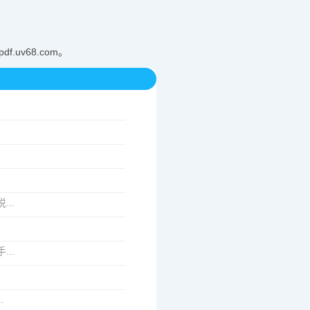
uv68.com。
.
.
...
...
.