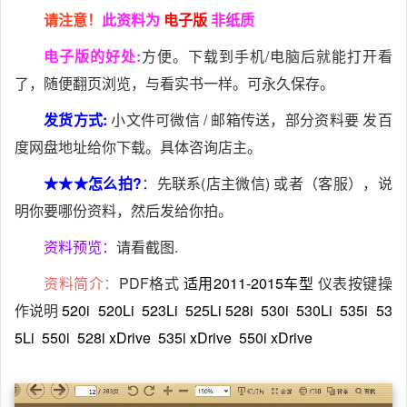
请注意！
此资料为
电子版
非纸质
电子版的好处:
方便。下载到手机/电脑后就能打开看
了，随便翻页浏览，与看实书一样。可永久保存。
发货方式:
小文件可微信 / 邮箱传送，部分资料要 发百
度网盘地址给你下载。具体咨询店主。
★★★怎么拍?
：先联系(店主微信) 或者（客服），说
明你要哪份资料，然后发给你拍。
资料预览：
请看截图.
资料简介：
PDF格式
适用2011-2015车型
仪表按键操
作说明
520i
520Li
523Li
525Li
528i
530i
530Li
535i
53
5Li
550i
528i xDrive
535i xDrive
550i xDrive