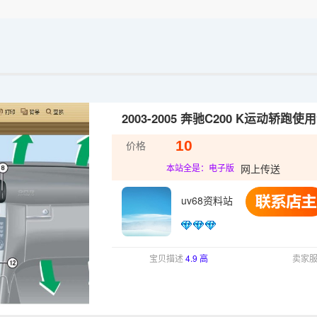
2003-2005 奔驰C200 K运动轿跑使
10
价格
网上传送
本站全是：电子版
uv68资料站
宝贝描述
4.9 高
卖家